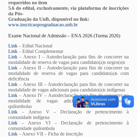
requeridos no item
5.6 do edital, exclusivamente, via plataforma de inscrições
da Pós-
Graduação da UnB, disponível no link:
www.inscricaoposgraduacao.unb.br
Exame Nacional de Admissão – ENA 2026 (Turma 2026)
Link
– Edital Nacional
Link
– Edital Complementar
Link
– Anexo I – Autodeclaração para fins de concorrer na
modalidade de reserva de vagas para candidato(a)s negro(a)s
Link
– Anexo II – Autodeclaração para fins de concorrer na
modalidade de reserva de vagas para candidato(a)s com
deficiência
Link
– Anexo III – A
utodeclaração para fins de concorrer na
modalidade de vagas adicionais para candidato(a)s indígenas
Link
– Anexo IV – Autodeclaração para fins de concorrer na
modalidade de vagas adicionais para candidato(a)s
quilombolas
Link
– Anexo V – Declaração de pertencimento à
comunidade indígena
Link
– Anexo VI – Declaração de pertencimento à
comunidade quilombola
Link
– Anexo VII – Ficha de inscrição