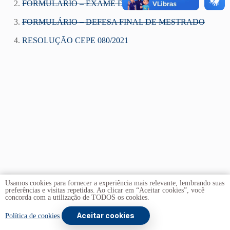
2.
FORMULÁRIO – EXAME DE QUALIFICAÇÃO
3.
FORMULÁRIO – DEFESA FINAL DE MESTRADO
4.
RESOLUÇÃO CEPE 080/2021
Usamos cookies para fornecer a experiência mais relevante, lembrando suas
preferências e visitas repetidas. Ao clicar em “Aceitar cookies”, você
concorda com a utilização de TODOS os cookies.
Aceitar cookies
Copyright © 2026 -
Universidade de Brasília
. Todos os
Política de cookies
direitos reservados.